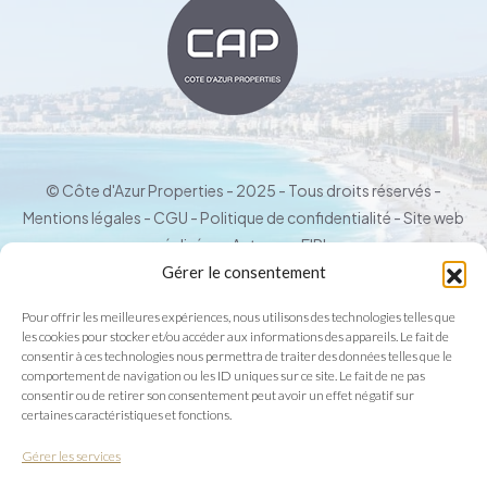
© Côte d'Azur Properties - 2025 - Tous droits réservés -
Mentions légales
-
CGU
-
Politique de confidentialité
- Site web
réalisé par
Automne EIRL
Gérer le consentement
Dispositif de médiation des litiges de consommation
Pour offrir les meilleures expériences, nous utilisons des technologies telles que
Conformément aux articles du code de la consommation L611-1 et suivants et
les cookies pour stocker et/ou accéder aux informations des appareils. Le fait de
R612-1 et suivants, il est prévu que pour tout litige de nature contractuelle
consentir à ces technologies nous permettra de traiter des données telles que le
comportement de navigation ou les ID uniques sur ce site. Le fait de ne pas
portant sur l'exécution du contrat de vente et/ou la prestation de services
consentir ou de retirer son consentement peut avoir un effet négatif sur
n'ayant pu être résolu dans le cadre d'une réclamation préalablement
certaines caractéristiques et fonctions.
introduite auprès de notre service client, le Consommateur pourra recourir
Gérer les services
gratuitement à la médiation. Il contactera l'ANM CONSOMMATION soit par
courrier en écrivant au 2 rue de Colmar 94300 Vincennes (en précisant