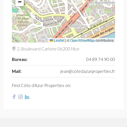
−
Leaflet
|
©
OpenStreetMap
contributors
2, Boulevard Carlone 06200 Nice
Bureau:
04 89 74 90 00
Mail:
jean@cotedazurproperties.fr
Find Côte d’Azur Properties on: